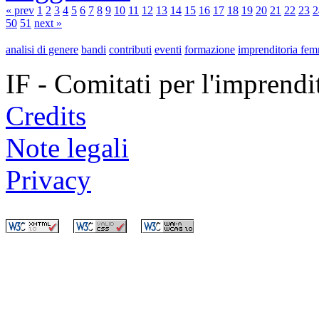
« prev
1
2
3
4
5
6
7
8
9
10
11
12
13
14
15
16
17
18
19
20
21
22
23
2
50
51
next »
analisi di genere
bandi
contributi
eventi
formazione
imprenditoria fem
IF - Comitati per l'imprend
Credits
Note legali
Privacy