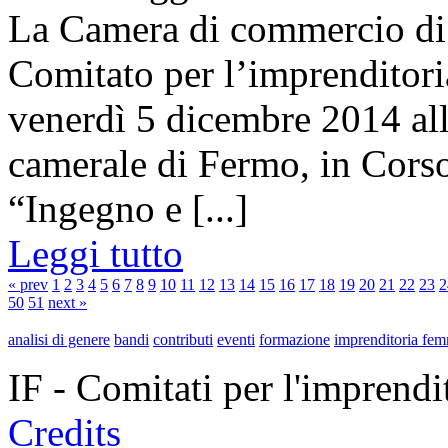
La Camera di commercio di 
Comitato per l’imprenditori
venerdì 5 dicembre 2014 all
camerale di Fermo, in Corso
“Ingegno e [...]
Leggi tutto
« prev
1
2
3
4
5
6
7
8
9
10
11
12
13
14
15
16
17
18
19
20
21
22
23
2
50
51
next »
analisi di genere
bandi
contributi
eventi
formazione
imprenditoria fem
IF - Comitati per l'imprend
Credits