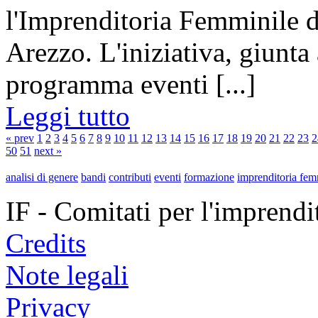
l'Imprenditoria Femminile 
Arezzo. L'iniziativa, giunta 
programma eventi [...]
Leggi tutto
« prev
1
2
3
4
5
6
7
8
9
10
11
12
13
14
15
16
17
18
19
20
21
22
23
2
50
51
next »
analisi di genere
bandi
contributi
eventi
formazione
imprenditoria fem
IF - Comitati per l'imprend
Credits
Note legali
Privacy