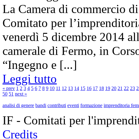
La Camera di commercio di 
Comitato per l’imprenditori
venerdì 5 dicembre 2014 all
camerale di Fermo, in Corso
“Ingegno e [...]
Leggi tutto
« prev
1
2
3
4
5
6
7
8
9
10
11
12
13
14
15
16
17
18
19
20
21
22
23
2
50
51
next »
analisi di genere
bandi
contributi
eventi
formazione
imprenditoria fem
IF - Comitati per l'imprend
Credits