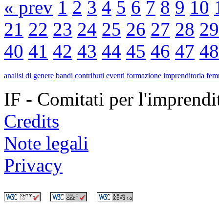
« prev
1
2
3
4
5
6
7
8
9
10
21
22
23
24
25
26
27
28
29
40
41
42
43
44
45
46
47
48
analisi di genere
bandi
contributi
eventi
formazione
imprenditoria fem
IF - Comitati per l'imprend
Credits
Note legali
Privacy