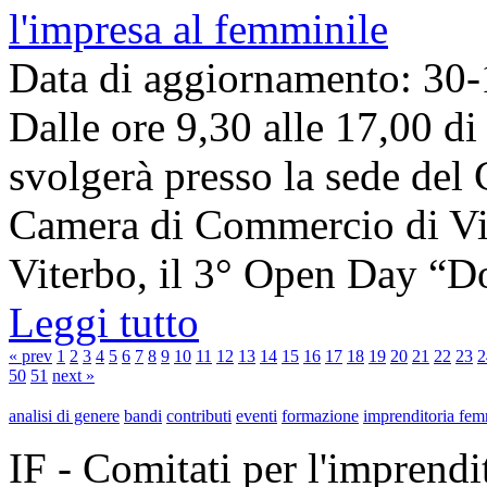
l'impresa al femminile
Data di aggiornamento: 30
Dalle ore 9,30 alle 17,00 d
svolgerà presso la sede del
Camera di Commercio di Vite
Viterbo, il 3° Open Day “Do
Leggi tutto
« prev
1
2
3
4
5
6
7
8
9
10
11
12
13
14
15
16
17
18
19
20
21
22
23
2
50
51
next »
analisi di genere
bandi
contributi
eventi
formazione
imprenditoria fem
IF - Comitati per l'imprend