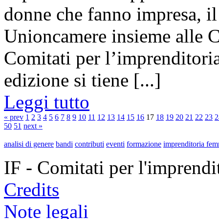
donne che fanno impresa, i
Unioncamere insieme alle C
Comitati per l’imprenditoria
edizione si tiene [...]
Leggi tutto
« prev
1
2
3
4
5
6
7
8
9
10
11
12
13
14
15
16
17
18
19
20
21
22
23
2
50
51
next »
analisi di genere
bandi
contributi
eventi
formazione
imprenditoria fem
IF - Comitati per l'imprend
Credits
Note legali