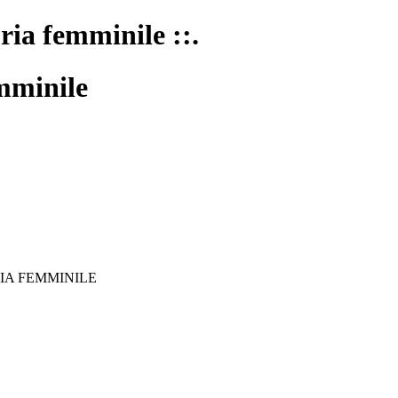
oria femminile ::.
mminile
IA FEMMINILE