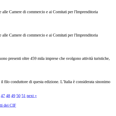
e alle Camere di commercio e ai Comitati per l'Imprenditoria
e alle Camere di commercio e ai Comitati per l'Imprenditoria
ono presenti oltre 459 mila imprese che svolgono attività turistiche,
l filo conduttore di questa edizione. L’Italia è considerata sinonimo
47
48
49
50
51
next »
ti dei CIF