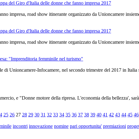
appa del Giro d'Italia delle donne che fanno impresa 2017
 fanno impresa, road show itinerante organizzato da Unioncamere insiem
appa del Giro d'Italia delle donne che fanno impresa 2017
 fanno impresa, road show itinerante organizzato da Unioncamere insiem
sa: "Imprenditoria femminile nel turismo"
le di Unioncamere-Infocamere, nel secondo trimestre del 2017 in Italia s
rcio, e "Donne motore della ripresa. L'economia della bellezza', sarà i
4
25
26
27
28
29
30
31
32
33
34
35
36
37
38
39
40
41
42
43
44
45
46
minile
incontri
innovazione
nomine
pari opportunita'
premiazioni
proget