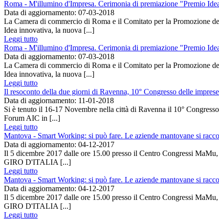
Roma - M'illumino d'Impresa. Cerimonia di premiazione "Premio Ide
Data di aggiornamento: 07-03-2018
La Camera di commercio di Roma e il Comitato per la Promozione d
Idea innovativa, la nuova [...]
Leggi tutto
Roma - M'illumino d'Impresa. Cerimonia di premiazione "Premio Ide
Data di aggiornamento: 07-03-2018
La Camera di commercio di Roma e il Comitato per la Promozione d
Idea innovativa, la nuova [...]
Leggi tutto
Il resoconto della due giorni di Ravenna, 10° Congresso delle imprese 
Data di aggiornamento: 11-01-2018
Si è tenuto il 16-17 Novembre nella città di Ravenna il 10° Congress
Forum AIC in [...]
Leggi tutto
Mantova - Smart Working: si può fare. Le aziende mantovane si raccon
Data di aggiornamento: 04-12-2017
Il 5 dicembre 2017 dalle ore 15.00 presso il Centro Congressi MaMu, L
GIRO D'ITALIA [...]
Leggi tutto
Mantova - Smart Working: si può fare. Le aziende mantovane si raccon
Data di aggiornamento: 04-12-2017
Il 5 dicembre 2017 dalle ore 15.00 presso il Centro Congressi MaMu, L
GIRO D'ITALIA [...]
Leggi tutto