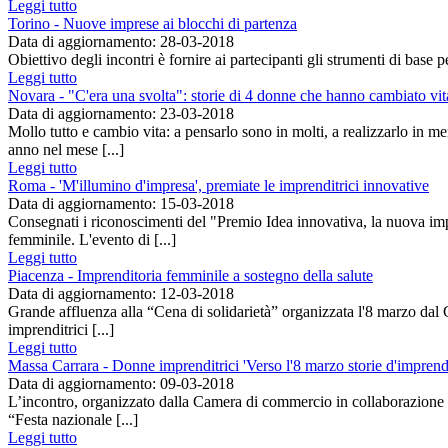
Leggi tutto
Torino - Nuove imprese ai blocchi di partenza
Data di aggiornamento: 28-03-2018
Obiettivo degli incontri è fornire ai partecipanti gli strumenti di base p
Leggi tutto
Novara - "C'era una svolta": storie di 4 donne che hanno cambiato vit
Data di aggiornamento: 23-03-2018
Mollo tutto e cambio vita: a pensarlo sono in molti, a realizzarlo in m
anno nel mese [...]
Leggi tutto
Roma - 'M'illumino d'impresa', premiate le imprenditrici innovative
Data di aggiornamento: 15-03-2018
Consegnati i riconoscimenti del "Premio Idea innovativa, la nuova imp
femminile. L'evento di [...]
Leggi tutto
Piacenza - Imprenditoria femminile a sostegno della salute
Data di aggiornamento: 12-03-2018
Grande affluenza alla “Cena di solidarietà” organizzata l'8 marzo da
imprenditrici [...]
Leggi tutto
Massa Carrara - Donne imprenditrici 'Verso l'8 marzo storie d'imprendit
Data di aggiornamento: 09-03-2018
L’incontro, organizzato dalla Camera di commercio in collaborazione c
“Festa nazionale [...]
Leggi tutto