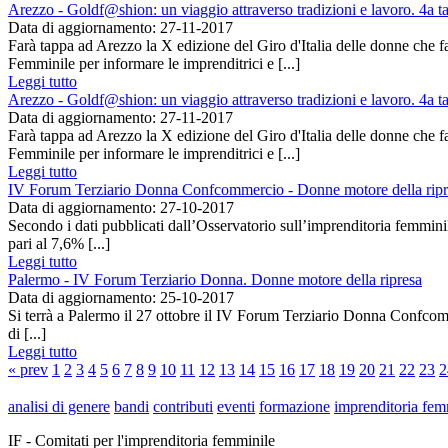
Arezzo - Goldf@shion: un viaggio attraverso tradizioni e lavoro. 4a t
Data di aggiornamento: 27-11-2017
Farà tappa ad Arezzo la X edizione del Giro d'Italia delle donne che
Femminile per informare le imprenditrici e [...]
Leggi tutto
Arezzo - Goldf@shion: un viaggio attraverso tradizioni e lavoro. 4a t
Data di aggiornamento: 27-11-2017
Farà tappa ad Arezzo la X edizione del Giro d'Italia delle donne che
Femminile per informare le imprenditrici e [...]
Leggi tutto
IV Forum Terziario Donna Confcommercio - Donne motore della ripre
Data di aggiornamento: 27-10-2017
Secondo i dati pubblicati dall’Osservatorio sull’imprenditoria femmini
pari al 7,6% [...]
Leggi tutto
Palermo - IV Forum Terziario Donna. Donne motore della ripresa
Data di aggiornamento: 25-10-2017
Si terrà a Palermo il 27 ottobre il IV Forum Terziario Donna Confcomme
di [...]
Leggi tutto
« prev
1
2
3
4
5
6
7
8
9
10
11
12
13
14
15
16
17
18
19
20
21
22
23
2
analisi di genere
bandi
contributi
eventi
formazione
imprenditoria fem
IF - Comitati per l'imprenditoria femminile