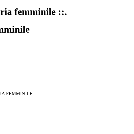
oria femminile ::.
mminile
IA FEMMINILE