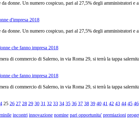
te da donne. Un numero cospicuo, pari al 27,5% degli amministratori e alt
 donne d'impresa 2018
te da donne. Un numero cospicuo, pari al 27,5% degli amministratori e alt
e donne che fanno impresa 2018
mera di commercio di Salerno, in via Roma 29, si terrà la tappa salernit
e donne che fanno impresa 2018
mera di commercio di Salerno, in via Roma 29, si terrà la tappa salernit
4
25
26
27
28
29
30
31
32
33
34
35
36
37
38
39
40
41
42
43
44
45
46
minile
incontri
innovazione
nomine
pari opportunita'
premiazioni
proget