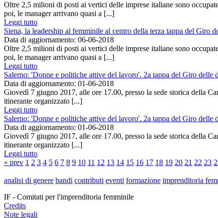
Oltre 2,5 milioni di posti ai vertici delle imprese italiane sono occupa
poi, le manager arrivano quasi a [...]
Leggi tutto
Siena, la leadership al femminile al centro della terza tappa del Giro
Data di aggiornamento: 06-06-2018
Oltre 2,5 milioni di posti ai vertici delle imprese italiane sono occupa
poi, le manager arrivano quasi a [...]
Leggi tutto
Salerno: 'Donne e politiche attive del lavoro'. 2a tappa del Giro dell
Data di aggiornamento: 01-06-2018
Giovedì 7 giugno 2017, alle ore 17.00, presso la sede storica della Ca
itinerante organizzato [...]
Leggi tutto
Salerno: 'Donne e politiche attive del lavoro'. 2a tappa del Giro dell
Data di aggiornamento: 01-06-2018
Giovedì 7 giugno 2017, alle ore 17.00, presso la sede storica della Ca
itinerante organizzato [...]
Leggi tutto
« prev
1
2
3
4
5
6
7
8
9
10
11
12
13
14
15
16
17
18
19
20
21
22
23
2
analisi di genere
bandi
contributi
eventi
formazione
imprenditoria fem
IF - Comitati per l'imprenditoria femminile
Credits
Note legali